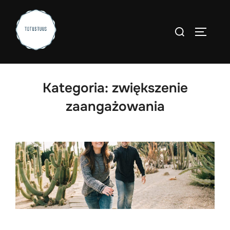
Skip
to
Search
TOGGLE
content
for:
Kategoria:
zwiększenie
zaangażowania