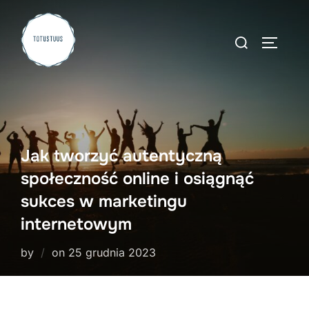
Skip
to
Search
TOGGLE
content
for:
Jak tworzyć autentyczną
społeczność online i osiągnąć
sukces w marketingu
internetowym
Posted
by
on
25 grudnia 2023
on